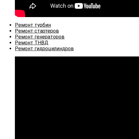
Откроется
Ремонт турбин
в
Откроется
Ремонт стартеров
новой
в
Откроется
Ремонт генераторов
Откроется
вкладке
новой
в
Ремонт ТНВД
в
вкладке
новой
Откроется
Ремонт гидроцилиндров
новой
вкладке
в
вкладке
новой
вкладке