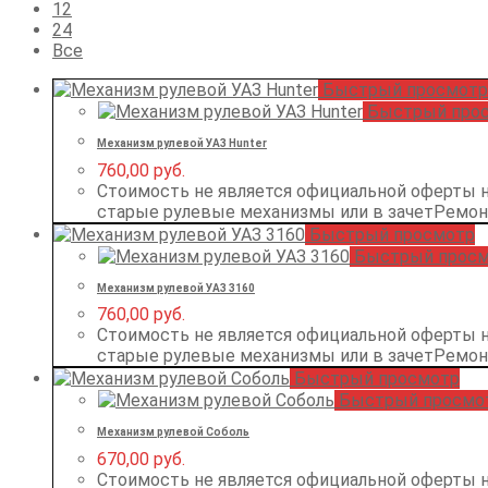
в
о
12
в
24
Все
Быстрый просмотр
Быстрый про
Механизм рулевой УАЗ Hunter
760,00
руб.
Стоимость не является официальной оферты 
старые рулевые механизмы или в зачетРемо
Быстрый просмотр
Быстрый просм
Механизм рулевой УАЗ 3160
760,00
руб.
Стоимость не является официальной оферты 
старые рулевые механизмы или в зачетРемо
Быстрый просмотр
Быстрый просмо
Механизм рулевой Соболь
670,00
руб.
Стоимость не является официальной оферты 