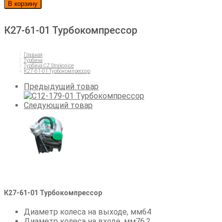
товара
В корзину
К27-
61-
К27-61-01 Турбокомпрессор
01
Турбокомпрессор
Главная
>
Турбина
>
Турбина CZ Strakonice
>
К27-61-01 Турбокомпрессор
Предыдущий товар
Следующий товар
К27-61-01 Турбокомпрессор
Диаметр колеса на выходе, мм64
Диаметр колеса на входе, мм76,2