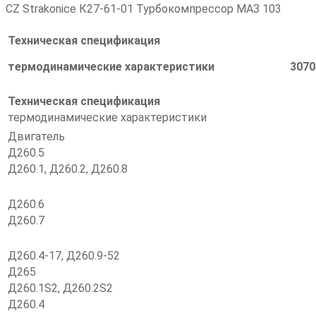
CZ Strakonice К27-61-01 Турбокомпрессор МАЗ 103
Техническая
спецификаци
термодинамические характеристики
3070
Техническая спецификация K2
термодинамические характеристики
Двигатель
Д260.5
Д260.1, Д260.2, Д260.8
Д260.6
Д260.7
Д260.4-17, Д260.9-52
Д265
Д260.1S2, Д260.2S2
Д260.4