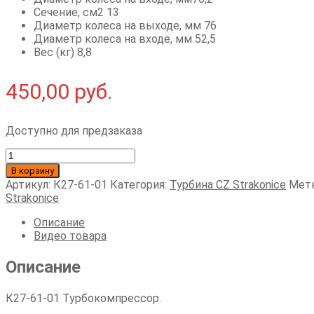
Сечение, см2 13
Диаметр колеса на выходе, мм 76
Диаметр колеса на входе, мм 52,5
Вес (кг) 8,8
450,00
руб.
Доступно для предзаказа
Количество
товара
В корзину
К27-
Артикул:
К27-61-01
Категория:
Турбина CZ Strakonice
Мет
61-
Strakonice
01
Турбокомпрессор
Описание
Видео товара
Описание
К27-61-01 Турбокомпрессор.