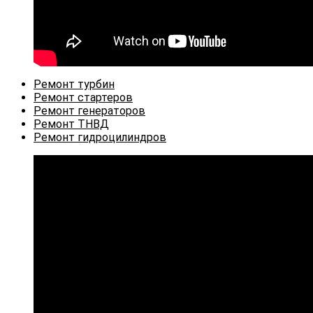
Откроется
Ремонт турбин
в
Откроется
Ремонт стартеров
новой
в
Откроется
Ремонт генераторов
Откроется
вкладке
новой
в
Ремонт ТНВД
в
вкладке
новой
Откроется
Ремонт гидроцилиндров
новой
вкладке
в
вкладке
новой
вкладке