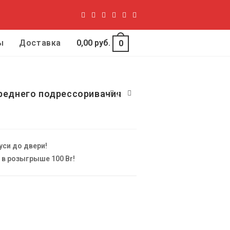
ы
Доставка
0,00
руб.
0
ереднего подрессоривания
уси до двери!
й в розыгрыше 100 Br!