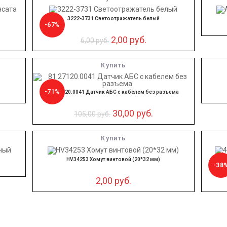
3222-3731 Светоотражатель белый
-67%
2,00
руб.
6,00
руб.
Купить
-71%
81.27120.0041 Датчик АБС с кабелем без разъема
30,00
руб.
105,00
руб.
Купить
HV34253 Хомут винтовой (20*32 мм)
-38
2,00
руб.