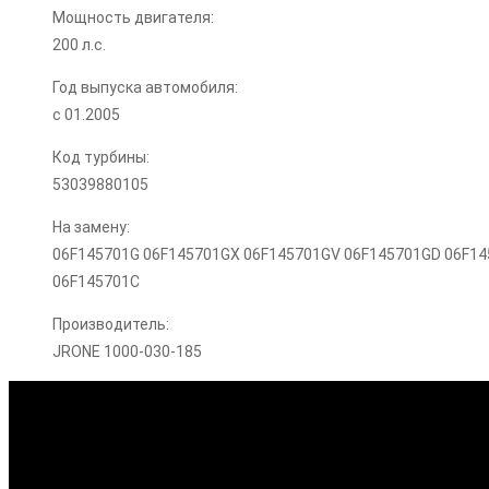
Мощность двигателя:
200 л.с.
Год выпуска автомобиля:
с 01.2005
Код турбины:
53039880105
На замену:
06F145701G 06F145701GX 06F145701GV 06F145701GD 06F14
06F145701C
Производитель:
JRONE 1000-030-185