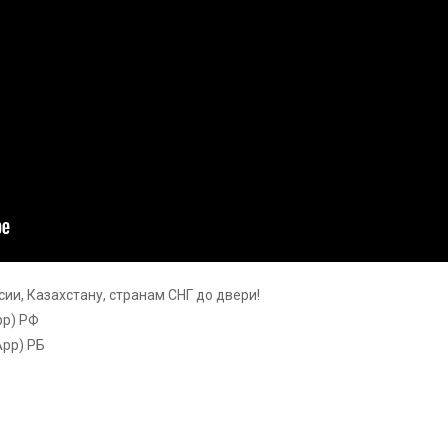
ии, Казахстану, странам СНГ до двери!
pp) РФ
App) РБ