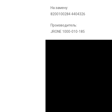
На замену:
8200100284 4404326
Производитель:
JRONE 1000-010-185