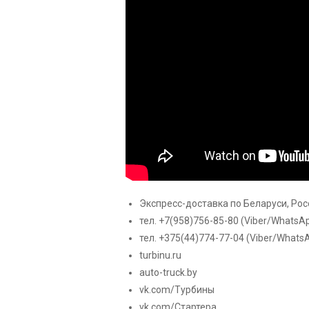
Экспресс-доставка по Беларуси, Росс
тел. +7(958)756-85-80
(Viber/WhatsA
тел. +375(44)774-77-04
(Viber/Whats
turbinu.ru
auto-truck.by
vk.com/Турбины
vk.com/Стартера