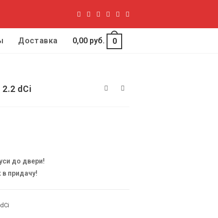
ы
Доставка
0,00
руб.
0
 2.2 dCi
уси до двери!
 в придачу!
 dCi