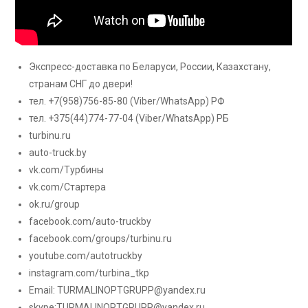
Экспресс-доставка по Беларуси, России, Казахстану,
странам СНГ до двери!
тел. +7(958)756-85-80
(Viber/WhatsApp) РФ
тел. +375(44)774-77-04
(Viber/WhatsApp) РБ
turbinu.ru
auto-truck.by
vk.com/Турбины
vk.com/Стартера
ok.ru/group
facebook.com/auto-truckby
facebook.com/groups/turbinu.ru
youtube.com/autotruckby
instagram.com/turbina_tkp
Email:
TURMALINOPTGRUPP@yandex.ru
skype:TURMALINOPTGRUPP@yandex.ru