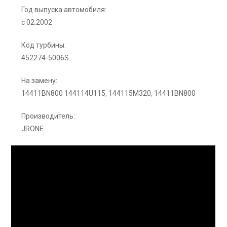
Год выпуска автомобиля:
с 02.2002
Код турбины:
452274-5006S
На замену:
14411BN800 144114U115, 144115M320, 14411BN800
Производитель:
JRONE