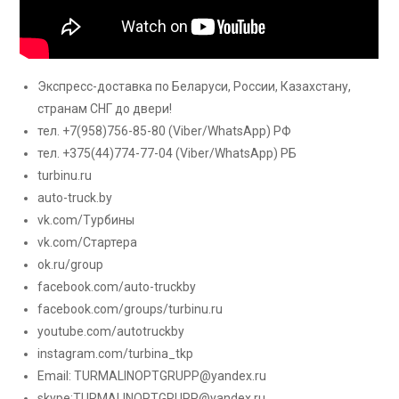
Экспресс-доставка по Беларуси, России, Казахстану,
странам СНГ до двери!
тел. +7(958)756-85-80
(Viber/WhatsApp) РФ
тел. +375(44)774-77-04
(Viber/WhatsApp) РБ
turbinu.ru
auto-truck.by
vk.com/Турбины
vk.com/Стартера
ok.ru/group
facebook.com/auto-truckby
facebook.com/groups/turbinu.ru
youtube.com/autotruckby
instagram.com/turbina_tkp
Email:
TURMALINOPTGRUPP@yandex.ru
skype:TURMALINOPTGRUPP@yandex.ru