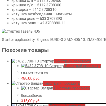
крышка с/п – 5112.3708400
крышка с/к – 5112.3708300
траверса – 5112.3708310
катушка возбуждения – магниты
крышка реле — 633.3708890
катушка реле – 42.3708880-11
Starter applicability: Engines EURO-3 ZMZ-405.10, ZMZ-406.10
Похожие товары
Быстрый просмотр
Быстрый просмотр
5432.3708-10 Стартер
480,00
руб.
Быстрый просмотр
Быстрый просмотр
Стартер Валдай
315,00
руб.
Быстрый просмотр