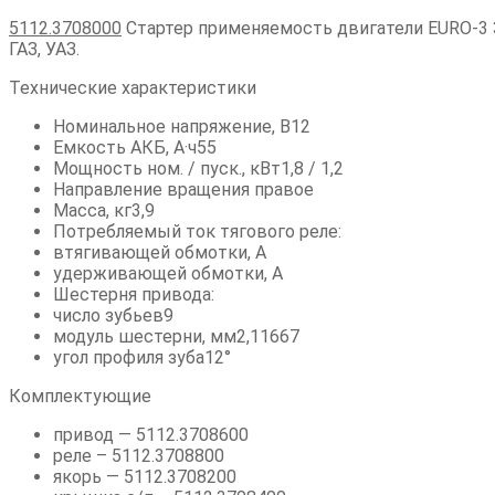
5112.3708000
Стартер применяемость двигатели EURO-3 З
ГАЗ, УАЗ.
Технические характеристики
Номинальное напряжение, В12
Емкость АКБ, А·ч55
Мощность ном. / пуск., кВт1,8 / 1,2
Направление вращения правое
Масса, кг3,9
Потребляемый ток тягового реле:
втягивающей обмотки, А
удерживающей обмотки, А
Шестерня привода:
число зубьев9
модуль шестерни, мм2,11667
угол профиля зуба12°
Комплектующие
привод — 5112.3708600
реле – 5112.3708800
якорь — 5112.3708200