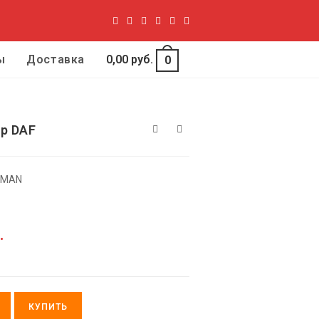
ы
Доставка
0,00
руб.
0
р DAF
F,MAN
.
КУПИТЬ