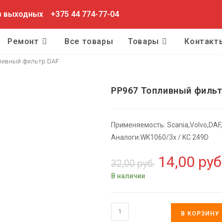
ез выходных
+375 44 774-77-04
Ремонт
Все товары
Товары
Контакт
ливный фильтр DAF
PP967 Топливный фильт
Применяемость: Scania,Volvo,DA
Аналоги:WK1060/3x / KC 249D
14,00
руб
32,00
руб.
В наличии
В КОРЗИНУ