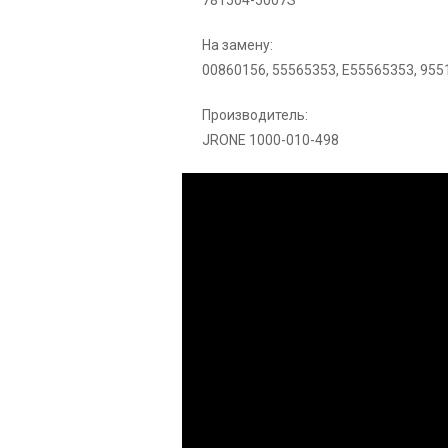
781504-5007S
На замену:
00860156, 55565353, E55565353, 955
Производитель:
JRONE 1000-010-498