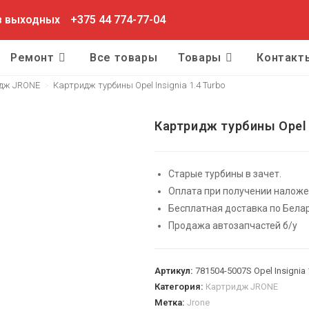
ез выходных
+375 44 774-77-04
Ремонт
Все товары
Товары
Контакт
дж JRONE
>
Картридж турбины Opel Insignia 1.4 Turbo
Картридж турбины Opel I
Старые турбины в зачет.
Оплата при получении налож
Бесплатная доставка по Белар
Продажа автозапчастей б/у
Артикул:
781504-5007S Opel Insignia 
Категория:
Картридж JRONE
Метка:
Jrone