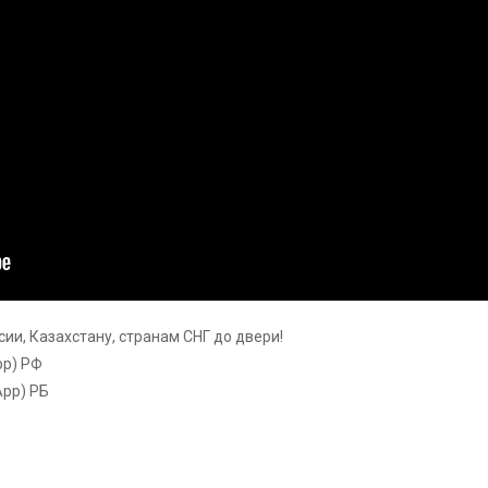
ии, Казахстану, странам СНГ до двери!
pp) РФ
App) РБ