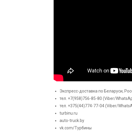
Экспресс-доставка по Беларуси, Росс
тел. +7(958)756-85-80
(Viber/WhatsA
тел. +375(44)774-77-04
(Viber/Whats
turbinu.ru
auto-truck.by
vk.com/Турбины