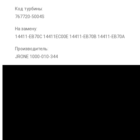
Код турбины:
767720-5004S
На замену:
14411-EB70C 14411EC00E 14411-EB70B 14411-EB70A
Производитель:
JRONE 1000-010-344