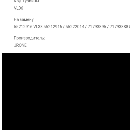
Код турбины:
VL36
На замену:
55212916 VL38 55212916 / 55222014 / 71793895 / 71793888
Производитель:
JRONE