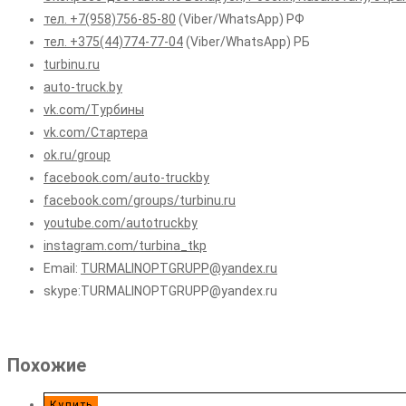
тел. +7(958)756-85-80
(Viber/WhatsApp) РФ
тел. +375(44)774-77-04
(Viber/WhatsApp) РБ
turbinu.ru
auto-truck.by
vk.com/Турбины
vk.com/Стартера
ok.ru/group
facebook.com/auto-truckby
facebook.com/groups/turbinu.ru
youtube.com/autotruckby
instagram.com/turbina_tkp
Email:
TURMALINOPTGRUPP@yandex.ru
skype:TURMALINOPTGRUPP@yandex.ru
Похожие
Купить