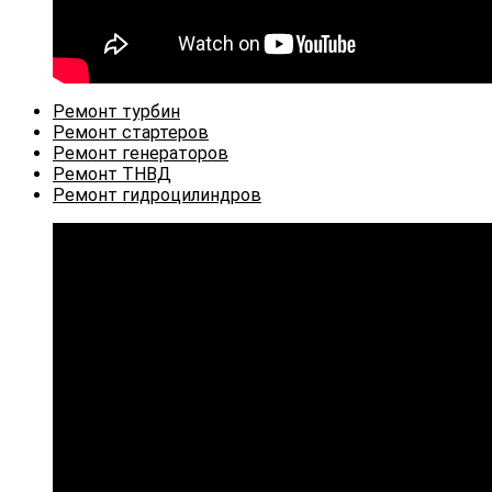
Откроется
Ремонт турбин
в
Откроется
Ремонт стартеров
новой
в
Откроется
Ремонт генераторов
Откроется
вкладке
новой
в
Ремонт ТНВД
в
вкладке
новой
Откроется
Ремонт гидроцилиндров
новой
вкладке
в
вкладке
новой
вкладке