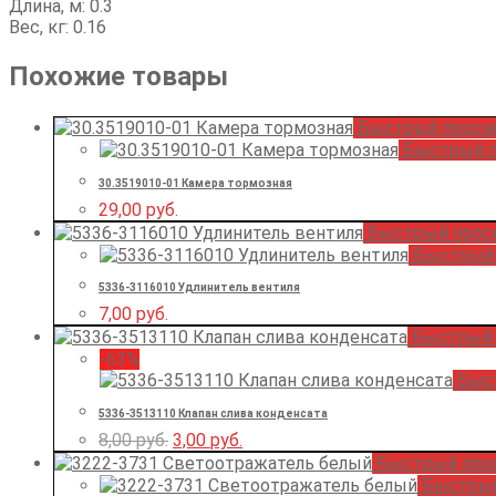
Длина, м: 0.3
Вес, кг: 0.16
Похожие товары
Быстрый просм
Быстрый п
30.3519010-01 Камера тормозная
29,00
руб.
Быстрый прос
Быстрый 
5336-3116010 Удлинитель вентиля
7,00
руб.
Быстрый 
-63%
Быст
5336-3513110 Клапан слива конденсата
8,00
руб.
3,00
руб.
Быстрый про
Быстрый