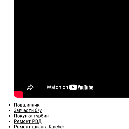
Откроется
Подшипник
в
Откроется
Запчасти б/у
новой
в
Откроется
Покупка турбин
вкладке
новой
Откроется
в
Ремонт РВД
вкладке
в
новой
Откроется
Ремонт шланга Karcher