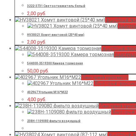
3222-3731 Светоотражатель белый
2,00
руб.
Быстрый пр
Быстры
HV38021 Хомут винтовой (25*40 мм)
2,00
руб.
Быстрый про
Быстрый
544008-3519300 Камера тормозная
50,00
руб.
Быстрый просмотр
Быстрый просмо
402967 Угольник М16*М22
4,00
руб.
Быстрый прос
Быстрый 
238Н-1109080 фильтр воздушный
Быстрый п